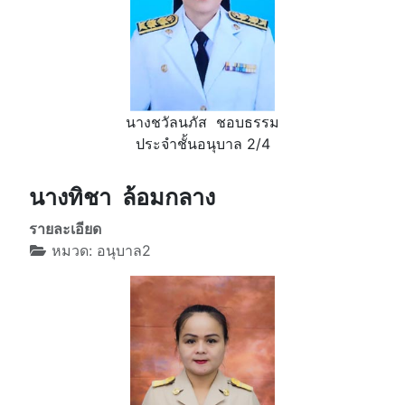
นางชวัลนภัส ชอบธรรม
ประจำชั้นอนุบาล 2/4
นางทิชา ล้อมกลาง
รายละเอียด
หมวด:
อนุบาล2