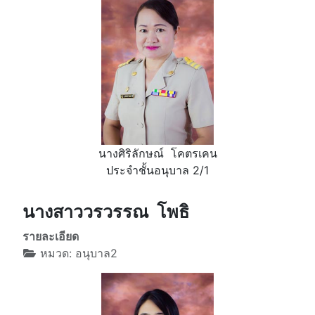
นางศิริลักษณ์ โคตรเคน
ประจำชั้นอนุบาล 2/1
นางสาววรวรรณ โพธิ
รายละเอียด
หมวด:
อนุบาล2