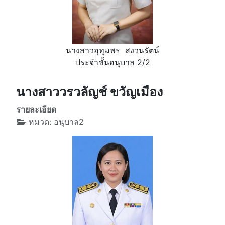
นางสาวอุทุมพร สงวนรัตน์
ประจำชั้นอนุบาล 2/2
นางสาววรวลัญช์ ขวัญเมือง
รายละเอียด
หมวด:
อนุบาล2