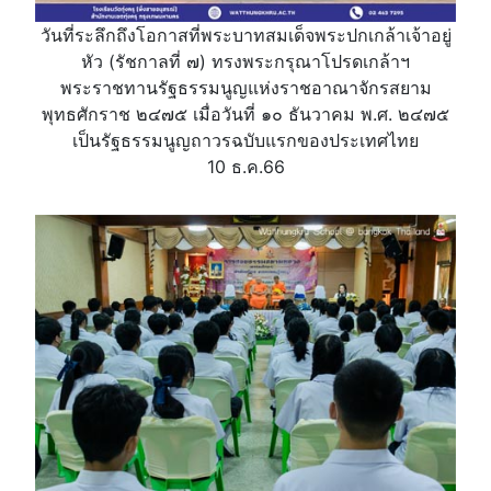
วันที่ระลึกถึงโอกาสที่พระบาทสมเด็จพระปกเกล้าเจ้าอยู่
หัว (รัชกาลที่ ๗) ทรงพระกรุณาโปรดเกล้าฯ
พระราชทานรัฐธรรมนูญแห่งราชอาณาจักรสยาม
พุทธศักราช ๒๔๗๕ เมื่อวันที่ ๑๐ ธันวาคม พ.ศ. ๒๔๗๕
เป็นรัฐธรรมนูญถาวรฉบับแรกของประเทศไทย
10 ธ.ค.66