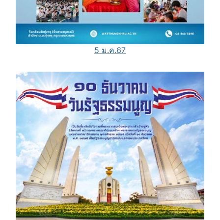
5 ม.ค.67